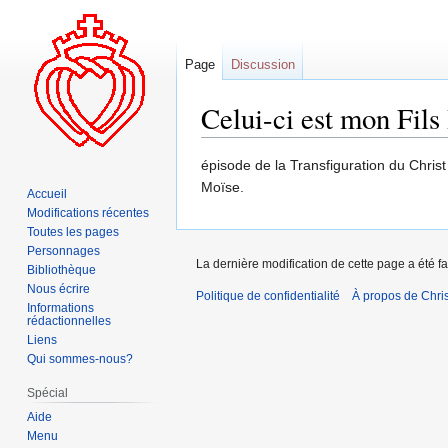
Page
Discussion
Celui-ci est mon Fil
Aller
Aller
épisode de la Transfiguration du Chris
à
à
Moïse.
Accueil
la
la
Modifications récentes
navigation
recherche
Toutes les pages
Personnages
La dernière modification de cette page a été fa
Bibliothèque
Nous écrire
Politique de confidentialité
À propos de Chris
Informations
rédactionnelles
Liens
Qui sommes-nous?
Spécial
Aide
Menu