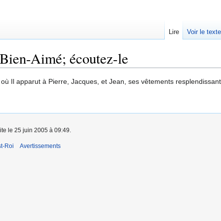
Lire
Voir le text
s Bien-Aimé; écoutez-le
t où Il apparut à Pierre, Jacques, et Jean, ses vêtements resplendissa
ite le 25 juin 2005 à 09:49.
t-Roi
Avertissements