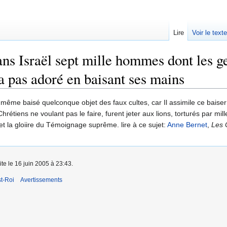
Lire
Voir le text
ans Israël sept mille hommes dont les ge
'a pas adoré en baisant ses mains
as même baisé quelconque objet des faux cultes, car Il assimile ce baise
hrétiens ne voulant pas le faire, furent jeter aux lions, torturés par mil
et la gloiire du Témoignage suprême. lire à ce sujet:
Anne Bernet
,
Les 
ite le 16 juin 2005 à 23:43.
t-Roi
Avertissements