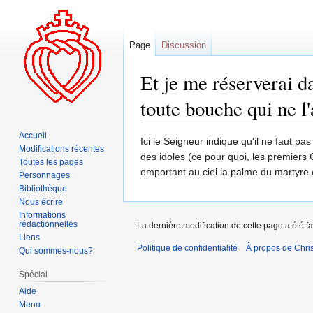
Page
Discussion
Et je me réserverai d
toute bouche qui ne l
Accueil
Aller
Aller
Ici le Seigneur indique qu'il ne faut p
Modifications récentes
à
à
des idoles (ce pour quoi, les premiers C
Toutes les pages
la
la
emportant au ciel la palme du martyre 
Personnages
navigation
recherche
Bibliothèque
Nous écrire
Informations
rédactionnelles
La dernière modification de cette page a été fa
Liens
Politique de confidentialité
À propos de Chris
Qui sommes-nous?
Spécial
Aide
Menu