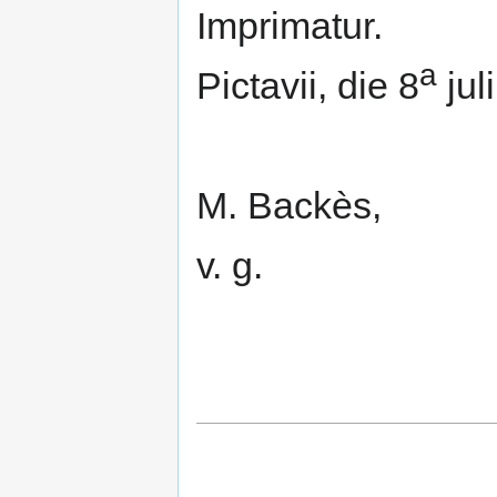
Imprimatur.
a
Pictavii, die 8
jul
M. Backès,
v. g.