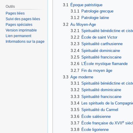
3.1
Époque patristique
Outils
3.1.1
Patrologie grecque
Pages liées
3.1.2
Patrologie latine
Suivi des pages liées
3.2
Au Moyen-Age
Pages spéciales
Version imprimable
3.2.1
Spiritualité bénédictine et cis
Lien permanent
3.2.2
École de saint Victor
Informations sur la page
3.2.3
Spiritualité carthusienne
3.2.4
Spiritualié dominicaine
3.2.5
Spiritualité franciscaine
3.2.6
L'École mystique flamande
3.2.7
Fin du moyen âge
3.3
Age moderne
3.3.1
Spiritualité bénédictine et cis
3.3.2
Spiritualité dominicaine
3.3.3
Spiritualité franciscaine
3.3.4
Les spirituels de la Compagn
3.3.5
Spiritualité du Carmel
3.3.6
École salésienne
e
3.3.7
École française du XVII
sièc
3.3.8
École ligorienne