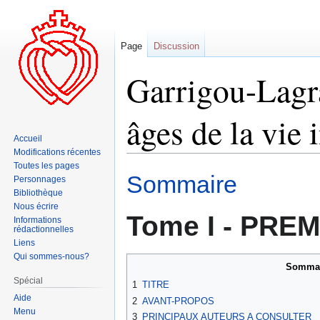
Page
Discussion
Garrigou-Lagra
âges de la vie 
Accueil
Modifications récentes
Toutes les pages
Aller
Aller
Sommaire
Personnages
à
à
Bibliothèque
la
la
Nous écrire
Tome I - PREM
navigation
recherche
Informations
rédactionnelles
Liens
Qui sommes-nous?
Sommai
Spécial
1
TITRE
Aide
2
AVANT-PROPOS
Menu
3
PRINCIPAUX AUTEURS A CONSULTER