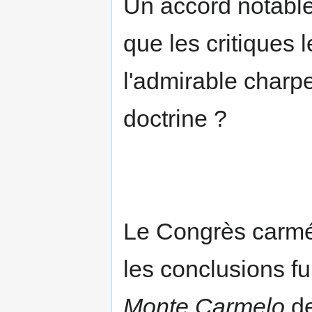
Un accord notable n
que les critiques 
l'admirable charp
doctrine ?
Le Congrès carmél
les conclusions f
Monte Carmelo
d