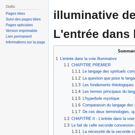
Outils
illuminative d
Pages liées
Suivi des pages liées
Pages spéciales
L'entrée dans 
Version imprimable
Lien permanent
Informations sur la page
Sommair
1
L'entrée dans la voie illuminative
1.1
CHAPITRE PREMIER
1.1.1
Le langage des spirituels com
1.1.2
La question que pose le lang
1.1.3
Les fondements théologiques d
1.1.4
Les termes principaux du lang
1.1.5
L'hyperbole mystique
1.1.6
Comparaison du langage des sp
1.1.7
De ces deux terminologies, qu
1.2
CHAPITRE II - L'entrée dans la voie 
1.3
Le fait de celle seconde conversion 
1.3.1
La nécessité de la seconde c