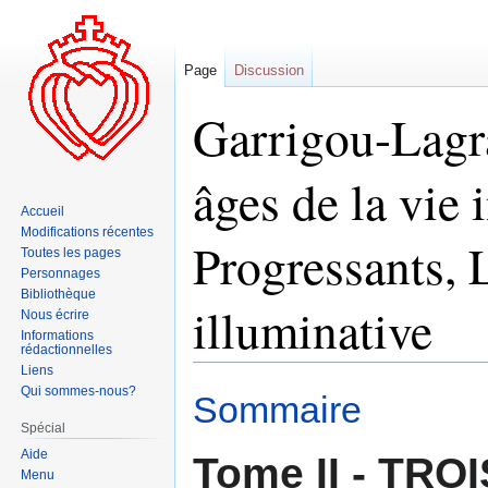
Page
Discussion
Garrigou-Lagra
âges de la vie i
Accueil
Modifications récentes
Progressants, L
Toutes les pages
Personnages
Bibliothèque
illuminative
Nous écrire
Informations
rédactionnelles
Liens
Aller
Aller
Qui sommes-nous?
Sommaire
à
à
Spécial
la
la
Aide
Tome II - TRO
navigation
recherche
Menu