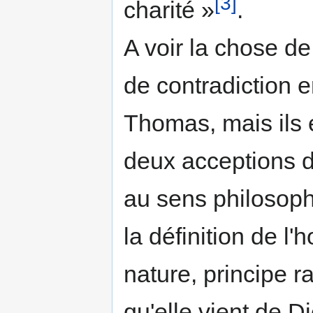
[3]
charité »
.
A voir la chose de
de contradiction e
Tho­mas, mais ils 
deux acceptions d
au sens phi­losoph
la définition de l
nature, principe r
qu'elle vient de Di