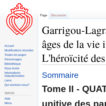
Page
Discussion
Garrigou-Lagra
âges de la vie i
Accueil
Modifications récentes
L'héroïcité des
Toutes les pages
Personnages
Bibliothèque
Nous écrire
Aller
Aller
Sommaire
Informations
rédactionnelles
à
à
Liens
la
la
Qui sommes-nous?
Tome II - QUA
navigation
recherche
Spécial
Aide
unitive des par
Menu