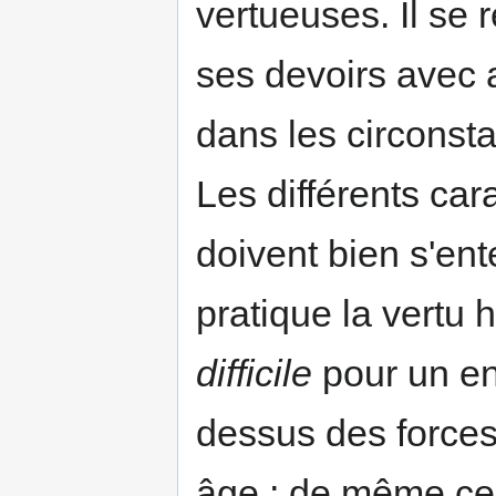
vertueuses. Il se 
ses devoirs avec 
dans les circonstan
Les différents car
doi­vent bien s'en
pratique la vertu h
difficile
pour un enf
dessus des force
âge ; de même ce q