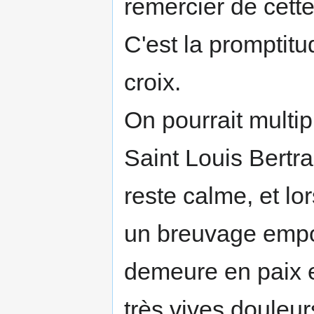
remercier de cette
C'est la promptitu
croix.
On pourrait multipl
Saint Louis Bertr
reste calme, et lor
un breu­vage empoi
demeure en paix e
très vives douleurs