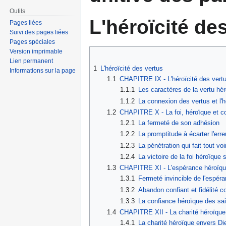
Outils
L'héroïcité de
Pages liées
Suivi des pages liées
Pages spéciales
Version imprimable
Lien permanent
1
L'héroïcité des vertus
Informations sur la page
1.1
CHAPITRE IX - L'héroïcité des vertu
1.1.1
Les caractères de la vertu hé
1.1.2
La connexion des vertus et l'h
1.2
CHAPITRE X - La foi, héroïque et c
1.2.1
La fermeté de son adhésion
1.2.2
La promptitude à écarter l'erre
1.2.3
La pénétration qui fait tout voi
1.2.4
La victoire de la foi héroïque 
1.3
CHAPITRE XI - L'espérance héroïque
1.3.1
Fermeté invincible de l'espéra
1.3.2
Abandon confiant et fidélité c
1.3.3
La confiance héroïque des sai
1.4
CHAPITRE XII - La charité héroïque
1.4.1
La charité héroïque envers Die