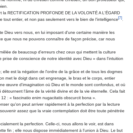
ien.
ci requiert la RECTIFICATION PROFONDE DE LA VOLONTÉ A L'ÉGARD
[7]
tout entier, et non pas seulement vers le bien de l'intelli­gence
.
orte Dieu vers nous, en lui imposant d'une certaine manière les
e ce que nous ne pouvons connaître de façon précise, car nous
 mê­lée de beaucoup d'erreurs chez ceux qui mettent la cul­ture
e prise de conscience de notre identité avec Dieu » dans l'intuition
elle est la négation de l'ordre de la grâce et de tous les dogmes
on met le doigt dans cet engrenage, le bras et le corps, entier
st une œuvre d'imagination où Dieu et le monde sont confondus, et où
détournent l'âme de la vérité divine et de la vie éternelle. Cela fait
, 12 : « fascinatio enim nugaci­tatis obscurcit bona ».
nser qu'on peut arriver rapidement à la perfection par la lec­ture
souvenir assez que la vraie contemplation doit être toute pénétrée
ialement la perfection. Celle-ci, nous allons le voir, est dans
ette fin ; elle nous dispose immédiatement à l'union à Dieu. Le but