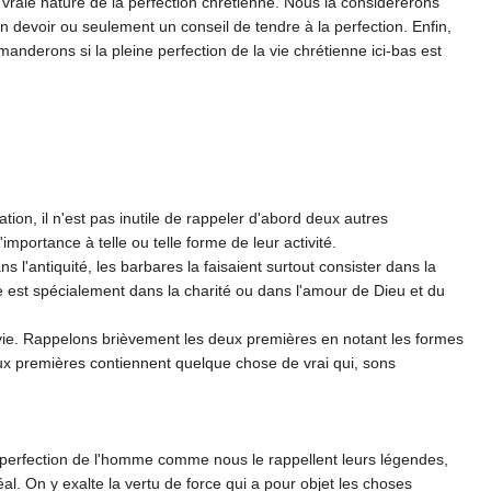
vraie nature de la perfection chrétienne. Nous la con­sidérerons
un devoir ou seulement un conseil de tendre à la per­fection. Enfin,
manderons si la pleine perfection de la vie chrétienne ici-bas est
ation, il n'est pas inutile de rappeler d'abord deux autres
mportance à telle ou telle forme de leur activité.
 l'antiquité, les barbares la faisaient surtout consis­ter dans la
e est spécialement dans la charité ou dans l'a­mour de Dieu et du
a vie. Rappelons brièvement les deux premières en notant les formes
deux premières contiennent quelque chose de vrai qui, sons
la perfection de l'homme comme nous le rappellent leurs légendes,
éal. On y exalte la vertu de force qui a pour objet les choses