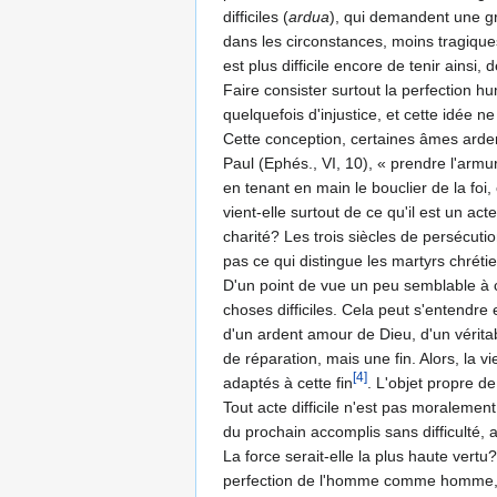
difficiles (
ardua
), qui demandent une gr
dans les circonstances, moins tragiques
est plus difficile encore de tenir ains
Faire consister surtout la perfection hu
quelquefois d'injustice, et cette idée n
Cette conception, certaines âmes ardent
Paul (Ephés., VI, 10), « prendre l'armu
en tenant en main le bouclier de la foi
vient-elle surtout de ce qu'il est un ac
charité? Les trois siècles de persécuti
pas ce qui distingue les martyrs chrét
D'un point de vue un peu semblable à ce
choses difficiles. Cela peut s'entendre
d'un ardent amour de Dieu, d'un vérita­
de réparation, mais une fin. Alors, la vie
[4]
adaptés à cette fin
. L'objet propre de 
Tout acte difficile n'est pas moralement 
du prochain accomplis sans difficulté, 
La force serait-elle la plus haute vertu
perfection de l'homme comme homme, 