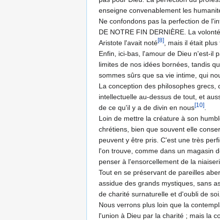
enseigne convenablement les humanités
Ne confondons pas la perfection de l'
DE NOTRE FIN DERNIÈRE. La volonté est l
[8]
Aristote l'avait noté
, mais il était plu
Enfin, ici-bas, l'amour de Dieu n'est-i
limites de nos idées bornées, tandis q
sommes sûrs que sa vie intime, qui nou
La conception des philosophes grecs, qu
intellectuelle au-dessus de tout, et aus
[10]
de ce qu'il y a de divin en nous
.
Loin de mettre la créature à son humbl
chrétiens, bien que souvent elle conser
peuvent y être pris. C'est une très per
l'on trouve, comme dans un maga­sin de b
penser à l'ensorcellement de la niaiserie
Tout en se préservant de pareilles aber
assidue des grands mystiques, sans ass
de charité surnaturelle et d'oubli de soi
Nous verrons plus loin que la contemplat
l'union à Dieu par la charité ; mais la