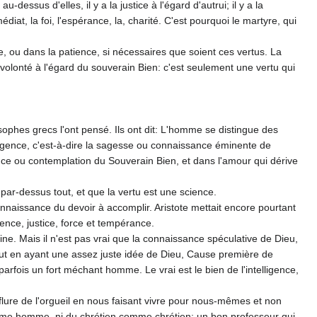
dessus d'elles, il y a la justice à l'égard d'autrui; il y a la
diat, la foi, l'espérance, la, charité. C'est pourquoi le martyre, qui
, ou dans la patience, si nécessaires que soient ces vertus. La
 volonté à l'égard du souverain Bien: c'est seu­lement une vertu qui
sophes grecs l'ont pensé. Ils ont dit: L'homme se distin­gue des
l­ligence, c'est-à-dire la sagesse ou connaissance éminente de
ance ou contemplation du Souverain Bien, et dans l'a­mour qui dérive
ar-dessus tout, et que la vertu est une science.
connaissance du devoir à accomplir. Aristote mettait encore pourtant
nce, justice, force et tempérance.
ine. Mais il n'est pas vrai que la connaissance spéculative de Dieu,
out en ayant une assez juste idée de Dieu, Cause pre­mière de
rfois un fort méchant homme. Le vrai est le bien de l'intelligence,
nflure de l'orgueil en nous faisant vivre pour nous-­mêmes et non
omme homme, ni du chrétien comme chrétien; un bon professeur qui,