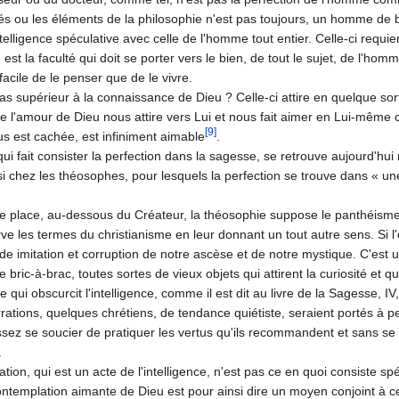
 ou les éléments de la philosophie n'est pas toujours, un homme de b
intelligence spécu­lative avec celle de l'homme tout entier. Celle-
a faculté qui doit se porter vers le bien, de tout le sujet, de l'homme 
s facile de le penser que de le vivre.
l pas supérieur à la connaissance de Dieu ? Celle-ci attire en quelque s
ue l'amour de Dieu nous attire vers Lui et nous fait aimer en Lui-mêm
[9]
s est cachée, est infiniment aimable
.
i fait consister la perfection dans la sagesse, se retrouve aujourd'hui
si chez les théo­sophes, pour lesquels la perfection se trouve dans « un
e place, au-des­sous du Créateur, la théosophie suppose le panthéisme; 
ve les termes du christianisme en leur donnant un tout autre sens. Si l'
fide imitation et corruption de notre ascèse et de notre mys­tique. C'e
ric-à-brac, toutes sortes de vieux objets qui attirent la curiosité et qui 
 qui obscurcit l'intelligence, comme il est dit au livre de la Sagesse, IV
rations, quelques chrétiens, de tendance quiétiste, seraient portés à pe
ez se soucier de pratiquer les vertus qu'ils recommandent et sans se 
.
ion, qui est un acte de l'intelligence, n'est pas ce en quoi consiste spéc
 contemplation aimante de Dieu est pour ainsi dire un moyen conjoint à c