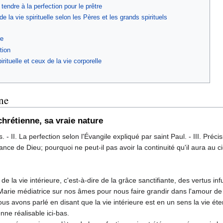
 tendre à la perfection pour le prêtre
la vie spirituelle selon les Pères et les grands spirituels
re
tion
irituelle et ceux de la vie corporelle
nne
hrétienne, sa vraie nature
- II. La perfection selon l'Évangile expliqué par saint Paul. - III. Préc
ance de Dieu; pour­quoi ne peut-il pas avoir la continuité qu'il aura au ci
e la vie inté­rieure, c'est-à-dire de la grâce sanctifiante, des vertus in
Marie médiatrice sur nos âmes pour nous faire grandir dans l'a­mour de Di
 nous avons parlé en disant que la vie intérieure est en un sens la vie 
nne réalisable ici-bas.