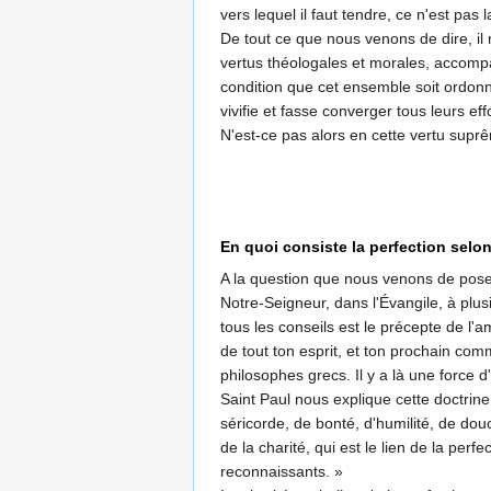
vers lequel il faut tendre, ce n'est pa
De tout ce que nous venons de dire, il r
vertus théologales et morales, accompa
condition que cet ensemble soit ordonné
vivifie et fasse converger tous leurs eff
N'est-ce pas alors en cette vertu suprê
En quoi consiste la perfection selon
A la question que nous venons de poser
Notre-Seigneur, dans l'Évangile, à plu
tous les conseils est le précepte de l'
de tout ton esprit, et ton prochain co
philosophes grecs. Il y a là une force 
Saint Paul nous explique cette doctrine
séricorde, de bonté, d'humilité, de do
de la charité, qui est le lien de la pe
reconnaissants. »