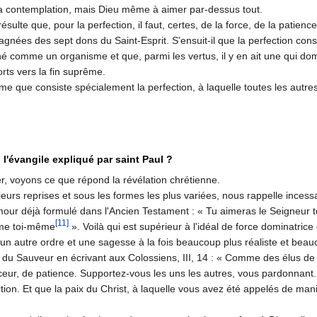
s la contemplation, mais Dieu même à aimer par-dessus tout.
ésulte que, pour la perfection, il faut, certes, de la force, de la patienc
gnées des sept dons du Saint-Esprit. S'ensuit-il que la perfection con­
 comme un orga­nisme et que, parmi les vertus, il y en ait une qui dom
orts vers la fin suprême.
me que consiste spécialement la perfection, à laquelle toutes les autr
 l'évangile expliqué par saint Paul ?
, voyons ce que répond la révélation chrétienne.
sieurs reprises et sous les formes les plus variées, nous rappelle ince
amour déjà formulé dans l'Ancien Testament : « Tu aimeras le Seigneur t
[11]
mme toi-même
». Voilà qui est supérieur à l'idéal de force do­minatric
d'un autre ordre et une sagesse à la fois beaucoup plus réaliste et bea
 du Sauveur en écrivant aux Colossiens, III, 14 : « Comme des élus de D
uceur, de patience. Supportez-vous les uns les autres, vous pardonnant
rfection. Et que la paix du Christ, à laquelle vous avez été appelés de 