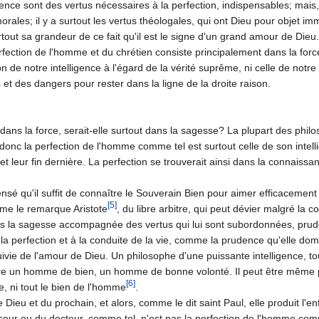
nce sont des vertus nécessaires à la perfection, indispensables; mais, au-
rales; il y a surtout les vertus théologales, qui ont Dieu pour objet immé
urtout sa grandeur de ce fait qu'il est le signe d'un grand amour de Dieu.
fection de l'homme et du chrétien consiste principalement dans la force
n de notre intelligence à l'égard de la vérité suprême, ni celle de notre
és et des dangers pour rester dans la ligne de la droite raison.
dans la force, serait-elle surtout dans la sagesse? La plupart des philo­
et donc la per­fection de l'homme comme tel est surtout celle de son inte
 leur fin der­nière. La perfection se trouverait ainsi dans la connais­s
é qu'il suffit de connaître le Souverain Bien pour aimer efficacement p
[5]
mme le remarque Aristote
, du libre arbitre, qui peut dévier malgré la 
s la sagesse accompagnée des vertus qui lui sont subordon­nées, prude
la perfection et à la conduite de la vie, comme la prudence qu'elle dom
ivie de l'a­mour de Dieu. Un philosophe d'une puissante intelligence, t
 être un homme de bien, un homme de bonne volonté. Il peut être même pa
[6]
e, ni tout le bien de l'homme
.
 Dieu et du prochain, et alors, comme le dit saint Paul, elle produit l'e
sseur ou du docteur, comme tel, n'est pas la perfection de l'homme c