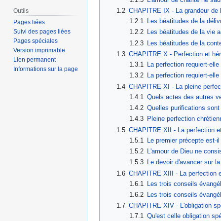
1.2
CHAPITRE IX - La grandeur de la
Outils
1.2.1
Les béatitudes de la déli
Pages liées
Suivi des pages liées
1.2.2
Les béatitudes de la vie a
Pages spéciales
1.2.3
Les béatitudes de la conte
Version imprimable
1.3
CHAPITRE X - Perfection et hér
Lien permanent
1.3.1
La perfection requiert-el
Informations sur la page
1.3.2
La perfection requiert-elle
1.4
CHAPITRE XI - La pleine perfecti
1.4.1
Quels actes des autres ver
1.4.2
Quelles purifications sont
1.4.3
Pleine perfection chrétie
1.5
CHAPITRE XII - La perfection et
1.5.1
Le premier précepte est-il
1.5.2
L'amour de Dieu ne consis
1.5.3
Le devoir d'avancer sur la 
1.6
CHAPITRE XIII - La perfection e
1.6.1
Les trois conseils évangél
1.6.2
Les trois conseils évangél
1.7
CHAPITRE XIV - L'obligation spéci
1.7.1
Qu'est celle obligation spé