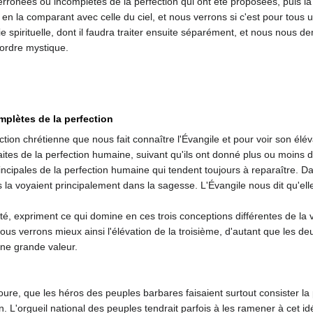
rronées ou incomplètes de la perfection qui ont été proposées, puis la 
as en la comparant avec celle du ciel, et nous verrons si c'est pour tous 
 spirituelle, dont il faudra traiter ensuite séparément, et nous nous de
'ordre mystique.
plètes de la perfection
ction chrétienne que nous fait connaître l'Évangile et pour voir son élé­v
es de la per­fection humaine, suivant qu'ils ont donné plus ou moins d'i
ncipales de la perfection humaine qui tendent toujours à reparaître. Dans
 la voyaient principalement dans la sagesse. L'Évangile nous dit qu'ell
rité, expriment ce qui domine en ces trois conceptions différentes de l
ous ver­rons mieux ainsi l'élévation de la troisième, d'autant que les 
une grande valeur.
avoure, que les héros des peuples barbares faisaient surtout consister 
 L'or­gueil national des peuples tendrait parfois à les ramener à cet id