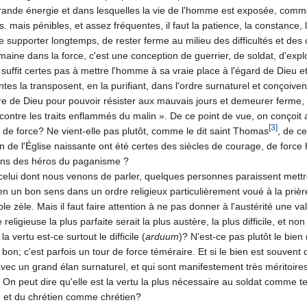
ande énergie et dans lesquelles la vie de l'homme est exposée, comme d
. mais pénibles, et assez fréquentes, il faut la patience, la constance,
i, de supporter longtemps, de rester ferme au milieu des difficultés et
maine dans la force, c'est une conception de guerrier, de soldat, d'ex­plo
e suffit certes pas à mettre l'homme à sa vraie place à l'égard de Dieu e
es la transpo­sent, en la purifiant, dans l'ordre surnaturel et conçoi­v
re de Dieu pour pouvoir résister aux mauvais jours et demeurer ferme, per
, contre les traits enflammés du malin ». De ce point de vue, on conçoi
[3]
te de force? Ne vient-elle pas plutôt, comme le dit saint Thomas
, de c
on de l'Église naissante ont été certes des siècles de courage, de forc
iens des héros du paga­nisme ?
lui dont nous venons de parler, quelques personnes paraissent mettre la 
 en un bon sens dans un ordre religieux particulièrement voué à la prière
ble zèle. Mais il faut faire attention à ne pas donner à l'austérité une
 religieuse la plus parfaite serait la plus aus­tère, la plus difficile, et n
la vertu est-ce surtout le difficile (
arduum
)? N'est-ce pas plutôt le bien 
bon; c'est par­fois un tour de force téméraire. Et si le bien est souvent di
avec un grand élan surnaturel, et qui sont manifestement très méritoires
? On peut dire qu'elle est la vertu la plus nécessaire au soldat comme tel
et du chrétien comme chrétien?