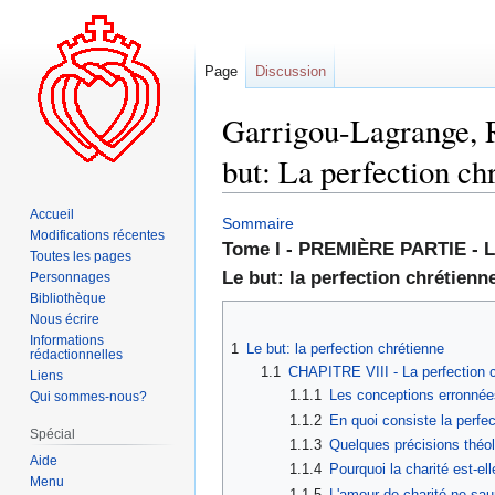
Page
Discussion
Garrigou-Lagrange, Rég
but: La perfection ch
Accueil
Aller
Aller
Sommaire
Modifications récentes
à
à
Tome I - PREMIÈRE PARTIE - La
Toutes les pages
la
la
Le but: la perfection chrétienn
Personnages
navigation
recherche
Bibliothèque
Nous écrire
Informations
1
Le but: la perfection chrétienne
rédactionnelles
1.1
CHAPITRE VIII - La perfection c
Liens
1.1.1
Les conceptions erronnées
Qui sommes-nous?
1.1.2
En quoi consiste la perfec
Spécial
1.1.3
Quelques précisions théol
Aide
1.1.4
Pourquoi la charité est-e
Menu
1.1.5
L'amour de charité ne saur