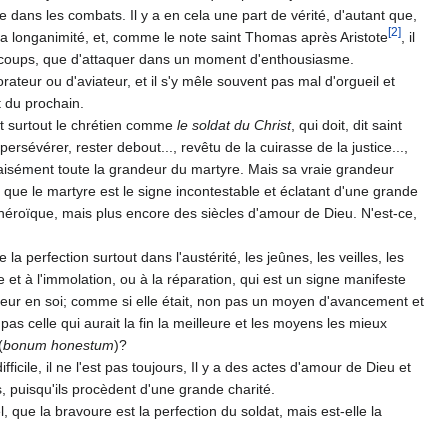
ans les combats. Il y a en cela une part de vérité, d'autant que,
[2]
 la longanimité, et, comme le note saint Thomas après Aristote
, il
 des coups, que d'attaquer dans un moment d'enthousiasme.
rateur ou d'aviateur, et il s'y mêle souvent pas mal d'orgueil et
t du prochain.
ent surtout le chrétien comme
le soldat du Christ
, qui doit, dit saint
sévérer, rester debout..., revêtu de la cuirasse de la justice...,
t aisément toute la grandeur du martyre. Mais sa vraie grandeur
e que le martyre est le signe incontestable et éclatant d'une grande
e héroïque, mais plus encore des siècles d'amour de Dieu. N'est-ce,
perfection surtout dans l'austérité, les jeûnes, les veil­les, les
 et à l'immolation, ou à la réparation, qui est un signe manifeste
 valeur en soi; comme si elle était, non pas un moyen d'avancement et
on pas celle qui aurait la fin la meilleure et les moyens les mieux
(
bonum honestum
)?
fficile, il ne l'est pas toujours, Il y a des actes d'amour de Dieu et
, puisqu'ils procèdent d'une grande charité.
, que la bravoure est la perfection du soldat, mais est-elle la