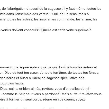
e, de l'abnégation et aussi de la sagesse ; il y faut même toutes les
siste dans l'ensemble des vertus ? Oui, en un sens, mais à
ine toutes les autres, les inspire, les commande, les anime, les
es vertus doivent concourir? Quelle est cette vertu suprême?
ssam­ment que le précepte suprême qui dominé tous les autres et
on Dieu de tout ton cœur, de toute ton âme, de toutes tes forces,
e des héros et aussi à l'idéal de sagesse spécula­tive des
ucoup plus haute.
ieu, saints et bien-aimés, revêtez-vous d'entrailles de mi­
... comme le Seigneur vous a pardonné. Mais surtout revê­tez-vous
manière à former un seul corps, règne en vos cœurs; soyez