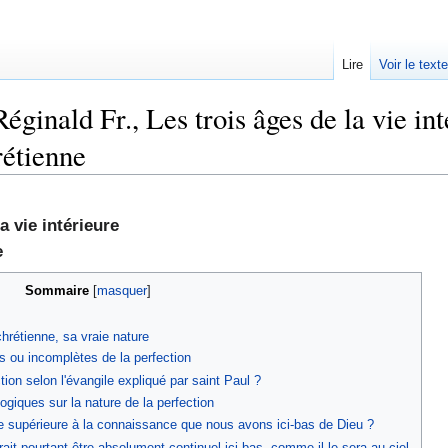
Lire
Voir le text
inald Fr., Les trois âges de la vie intér
rétienne
 vie intérieure
e
Sommaire
hrétienne, sa vraie nature
 ou incomplètes de la perfection
tion selon l'évangile expliqué par saint Paul ?
ogiques sur la nature de la perfection
lle supérieure à la connaissance que nous avons ici-bas de Dieu ?
ait pourtant être absolument continuel ici-bas, comme il le sera au ciel.