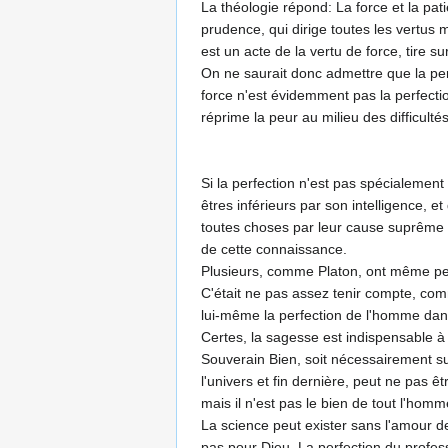
La théologie répond: La force et la patie
prudence, qui dirige toutes les vertus mo
est un acte de la vertu de force, tire s
On ne saurait donc admettre que la per
force n'est évidemment pas la perfectio
réprime la peur au milieu des diffi­cult
Si la perfection n'est pas spécialement 
êtres inférieurs par son intelligence, 
toutes choses par leur cause suprême et
de cette connaissance.
Plusieurs, comme Platon, ont même pens
C'était ne pas assez tenir compte, co
lui-même la perfection de l'homme dan
Certes, la sagesse est indispensable à 
Souverain Bien, soit nécessairement su
l'univers et fin dernière, peut ne pas
mais il n'est pas le bien de tout l'homm
La science peut exister sans l'amour de
pas pour Dieu. La perfection du profe