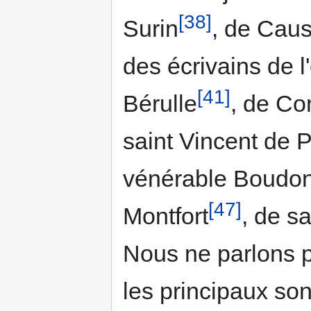
[38]
Surin
, de Cau
des écrivains de l
[41]
Bérulle
, de Co
saint Vincent de 
vénérable Boudo
[47]
Montfort
, de s
Nous ne parlons p
les principaux so