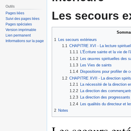
Outils
Les secours e
Pages liées
Suivi des pages liées
Pages spéciales
Version imprimable
Sommai
Lien permanent
1
Les secours extérieurs
Informations sur la page
1.1
CHAPITRE XVI - La lecture spirituell
1.1.1
L'Écriture sainte et la vie de l
1.1.2
Les œuvres spirituelles des s
1.1.3
Les Vies de saints
1.1.4
Dispositions pour profiler de 
1.2
CHAPITRE XVII - La direction spiritu
1.2.1
La nécessité de la direction e
1.2.2
La direction des commençant
1.2.3
La direction des progressant
1.2.4
Les qualités du directeur et le
2
Notes