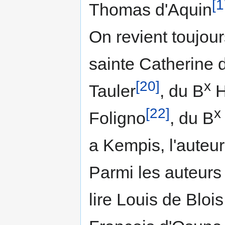
[1
Thomas d'Aquin
On revient toujour
sainte Catherine 
[20]
x
Tauler
, du B
H
[22]
x
Foligno
, du B
a Kempis, l'auteu
Parmi les auteurs 
lire Louis de Blois