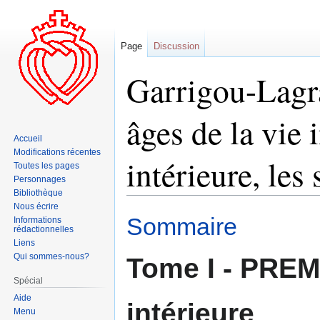
Page
Discussion
Garrigou-Lagra
âges de la vie i
Accueil
Modifications récentes
intérieure, les
Toutes les pages
Personnages
Bibliothèque
Nous écrire
Aller
Aller
Sommaire
Informations
rédactionnelles
à
à
Liens
la
la
Qui sommes-nous?
Tome I - PREM
navigation
recherche
Spécial
Aide
intérieure
Menu