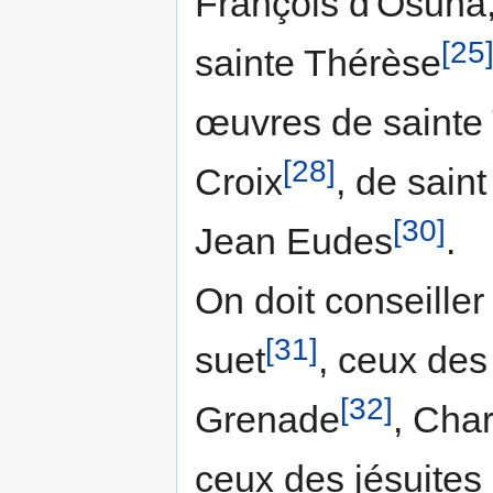
François d'Osuna, 
[25
sainte Thérèse
œuvres de sainte
[28]
Croix
, de sain
[30]
Jean Eudes
.
On doit conseiller 
[31]
suet
, ceux des
[32]
Grenade
, Cha
ceux des jésuites