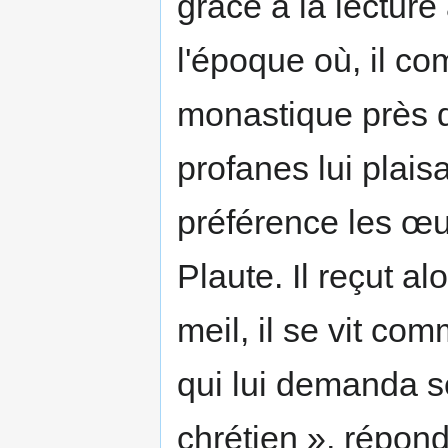
grâce à la lec­ture
l'époque où, il co
monastique près d
profanes lui plaisa
préférence les œu
Plaute. Il reçut a
meil, il se vit co
qui lui demanda sé
chré­tien », répond