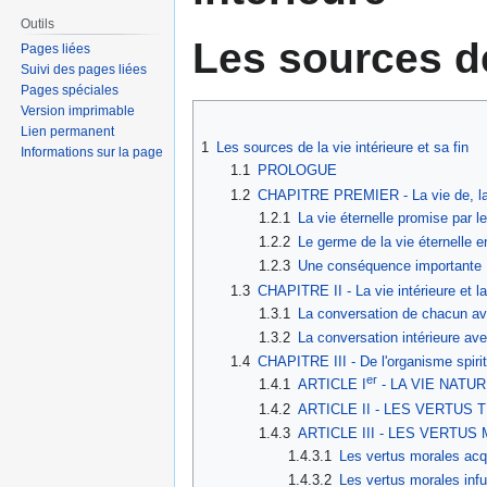
Outils
Les sources de 
Pages liées
Suivi des pages liées
Pages spéciales
Version imprimable
Lien permanent
1
Les sources de la vie intérieure et sa fin
Informations sur la page
1.1
PROLOGUE
1.2
CHAPITRE PREMIER - La vie de, la 
1.2.1
La vie éternelle promise par
1.2.2
Le germe de la vie éternelle 
1.2.3
Une conséquence importante
1.3
CHAPITRE II - La vie intérieure et l
1.3.1
La conversation de chacun a
1.3.2
La conversation intérieure av
1.4
CHAPITRE III - De l'organisme spirit
er
1.4.1
ARTICLE I
- LA VIE NATU
1.4.2
ARTICLE II - LES VERTUS
1.4.3
ARTICLE III - LES VERTU
1.4.3.1
Les vertus morales acq
1.4.3.2
Les vertus morales inf