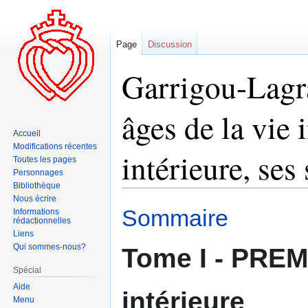
Page
Discussion
Garrigou-Lagra
âges de la vie i
Accueil
Modifications récentes
intérieure, ses 
Toutes les pages
Personnages
Bibliothèque
Nous écrire
Aller
Aller
Sommaire
Informations
rédactionnelles
à
à
Liens
la
la
Qui sommes-nous?
Tome I - PREM
navigation
recherche
Spécial
Aide
intérieure
Menu