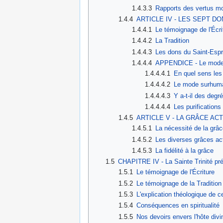
1.4.3.3
Rapports des vertus mo
1.4.4
ARTICLE IV - LES SEPT D
1.4.4.1
Le témoignage de l'Écri
1.4.4.2
La Tradition
1.4.4.3
Les dons du Saint-Espr
1.4.4.4
APPENDICE - Le mode s
1.4.4.4.1
En quel sens les 
1.4.4.4.2
Le mode surhumai
1.4.4.4.3
Y a-t-il des deg
1.4.4.4.4
Les purification
1.4.5
ARTICLE V - LA GRÂCE A
1.4.5.1
La nécessité de la grâc
1.4.5.2
Les diverses grâces ac
1.4.5.3
La fidélité à la grâce
1.5
CHAPITRE IV - La Sainte Trinité pré
1.5.1
Le témoignage de l'Écriture
1.5.2
Le témoignage de la Tradition
1.5.3
L'explication théologique de 
1.5.4
Conséquences en spiritualité
1.5.5
Nos devoirs envers l'hôte divin