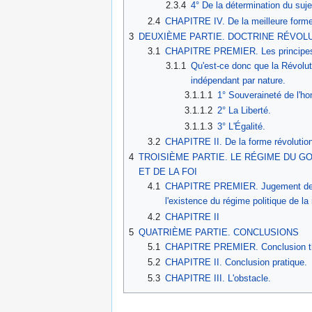
2.3.4
4° De la détermination du sujet
2.4
CHAPITRE IV. De la meilleure form
3
DEUXIÈME PARTIE. DOCTRINE RÉVOL
3.1
CHAPITRE PREMIER. Les principe
3.1.1
Qu'est-ce donc que la Révolut
indépendant par nature.
3.1.1.1
1° Souveraineté de l'
3.1.1.2
2° La Liberté.
3.1.1.3
3° L'Égalité.
3.2
CHAPITRE II. De la forme révolutio
4
TROISIÈME PARTIE. LE RÉGIME DU G
ET DE LA FOI
4.1
CHAPITRE PREMIER. Jugement des thé
l'existence du régime politique de la 
4.2
CHAPITRE II
5
QUATRIÈME PARTIE. CONCLUSIONS
5.1
CHAPITRE PREMIER. Conclusion th
5.2
CHAPITRE II. Conclusion pratique.
5.3
CHAPITRE III. L'obstacle.