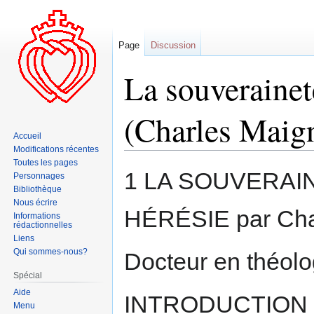
Page
Discussion
La souverainet
(Charles Maig
Accueil
Modifications récentes
Toutes les pages
Aller
Aller
1 LA SOUVERAI
Personnages
à
à
Bibliothèque
la
la
Nous écrire
HÉRÉSIE par Ch
navigation
recherche
Informations
rédactionnelles
Liens
Qui sommes-nous?
Docteur en théolo
Spécial
Aide
INTRODUCTION
Menu