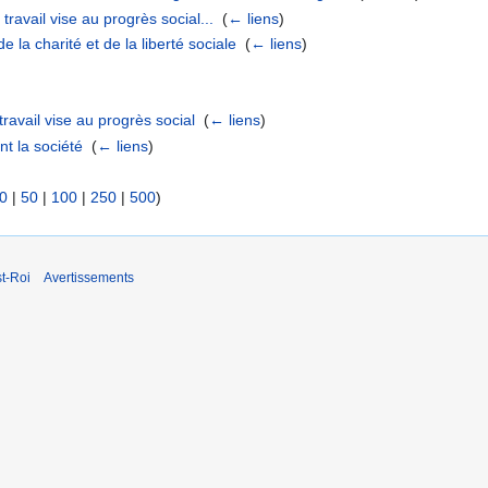
travail vise au progrès social...
‎
(
← liens
)
e la charité et de la liberté sociale
‎
(
← liens
)
travail vise au progrès social
‎
(
← liens
)
t la société
‎
(
← liens
)
0
|
50
|
100
|
250
|
500
)
t-Roi
Avertissements