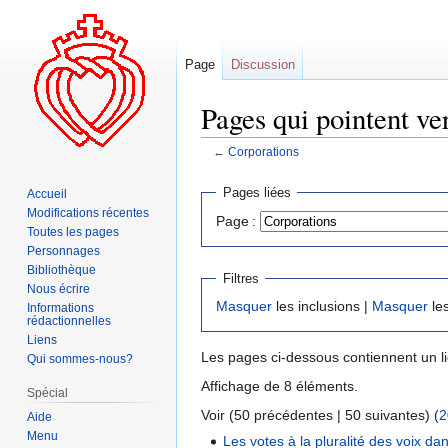
Page
Discussion
Pages qui pointent ve
←
Corporations
Aller
Aller
Pages liées
Accueil
à
à
Modifications récentes
Page :
la
la
Toutes les pages
navigation
recherche
Personnages
Bibliothèque
Filtres
Nous écrire
Masquer
les inclusions |
Masquer
les
Informations
rédactionnelles
Liens
Les pages ci-dessous contiennent un l
Qui sommes-nous?
Affichage de 8 éléments.
Spécial
Voir (50 précédentes | 50 suivantes) (
2
Aide
Menu
Les votes à la pluralité des voix d