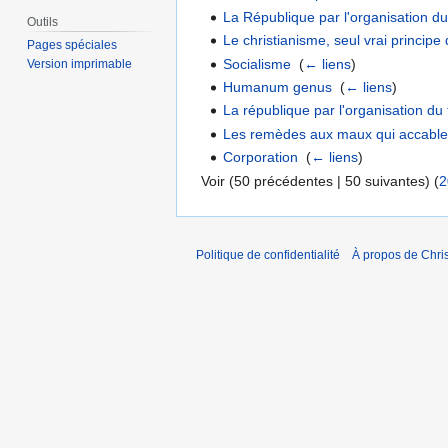
La République par l'organisation du 
Outils
Le christianisme, seul vrai principe d
Pages spéciales
Socialisme
‎
(
← liens
)
Version imprimable
Humanum genus
‎
(
← liens
)
La république par l'organisation du 
Les remèdes aux maux qui accablen
Corporation
‎
(
← liens
)
Voir (50 précédentes | 50 suivantes) (
2
Politique de confidentialité
À propos de Chris