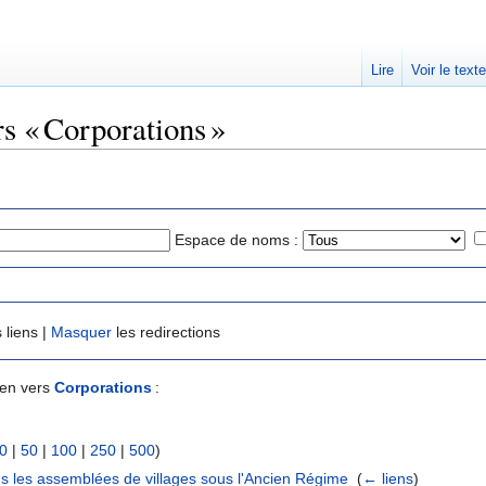
Lire
Voir le text
rs « Corporations »
Espace de noms :
 liens |
Masquer
les redirections
ien vers
Corporations
:
0
|
50
|
100
|
250
|
500
)
ans les assemblées de villages sous l'Ancien Régime
‎
(
← liens
)