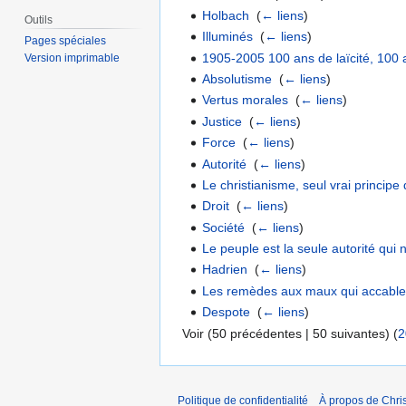
Holbach
‎
(
← liens
)
Outils
Illuminés
‎
(
← liens
)
Pages spéciales
1905-2005 100 ans de laïcité, 100 
Version imprimable
Absolutisme
‎
(
← liens
)
Vertus morales
‎
(
← liens
)
Justice
‎
(
← liens
)
Force
‎
(
← liens
)
Autorité
‎
(
← liens
)
Le christianisme, seul vrai principe d
Droit
‎
(
← liens
)
Société
‎
(
← liens
)
Le peuple est la seule autorité qui 
Hadrien
‎
(
← liens
)
Les remèdes aux maux qui accablen
Despote
‎
(
← liens
)
Voir (50 précédentes | 50 suivantes) (
2
Politique de confidentialité
À propos de Chris