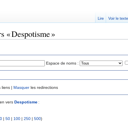
Lire
Voir le text
rs « Despotisme »
Espace de noms :
 liens |
Masquer
les redirections
ien vers
Despotisme
:
0
|
50
|
100
|
250
|
500
)