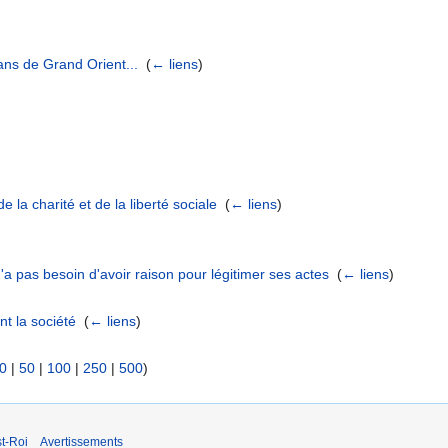
ans de Grand Orient...
‎
(
← liens
)
e la charité et de la liberté sociale
‎
(
← liens
)
n'a pas besoin d'avoir raison pour légitimer ses actes
‎
(
← liens
)
t la société
‎
(
← liens
)
0
|
50
|
100
|
250
|
500
)
t-Roi
Avertissements