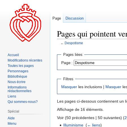
Page
Discussion
Pages qui pointent ve
←
Despotisme
Aller
Aller
Pages liées
Accueil
à
à
Modifications récentes
Page :
la
la
Toutes les pages
navigation
recherche
Personnages
Bibliothèque
Filtres
Nous écrire
Masquer
les inclusions |
Masquer
les
Informations
rédactionnelles
Liens
Les pages ci-dessous contiennent un l
Qui sommes-nous?
Affichage de 16 éléments.
Spécial
Voir (50 précédentes | 50 suivantes) (
2
Aide
Menu
Illuminisme
‎
(
← liens
)