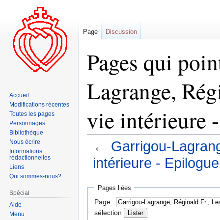
Page
Discussion
Pages qui poin
Lagrange, Régin
Accueil
Modifications récentes
vie intérieure 
Toutes les pages
Personnages
Bibliothèque
Nous écrire
←
Garrigou-Lagrange
Informations
rédactionnelles
intérieure - Epilogue
Liens
Qui sommes-nous?
Aller
Aller
Pages liées
Spécial
à
à
Page :
Aide
la
la
sélection
Menu
navigation
recherche