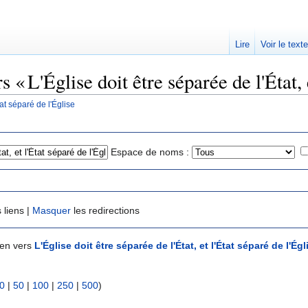
Lire
Voir le text
 « L'Église doit être séparée de l'État, 
tat séparé de l'Église
Espace de noms :
 liens |
Masquer
les redirections
ien vers
L'Église doit être séparée de l'État, et l'État séparé de l'Égl
0
|
50
|
100
|
250
|
500
)