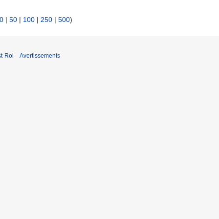
0
|
50
|
100
|
250
|
500
)
t-Roi
Avertissements