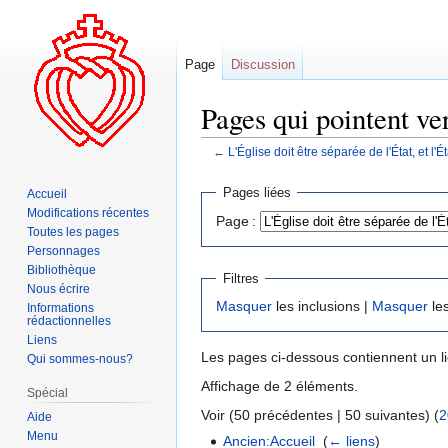
Page
Discussion
Pages qui pointent vers
←
L'Église doit être séparée de l'État, et l'É
Aller
Aller
Pages liées
Accueil
à
à
Modifications récentes
Page :
la
la
Toutes les pages
navigation
recherche
Personnages
Bibliothèque
Filtres
Nous écrire
Masquer
les inclusions |
Masquer
les
Informations
rédactionnelles
Liens
Les pages ci-dessous contiennent un l
Qui sommes-nous?
Affichage de 2 éléments.
Spécial
Voir (50 précédentes | 50 suivantes) (
2
Aide
Menu
Ancien:Accueil
‎
(
← liens
)