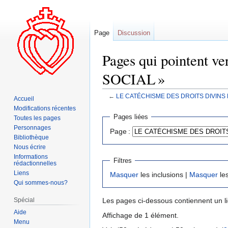
Page
Discussion
Pages qui pointen
SOCIAL »
←
LE CATÉCHISME DES DROITS DIVINS
Accueil
Modifications récentes
Aller
Aller
Pages liées
Toutes les pages
à
à
Personnages
Page :
la
la
Bibliothèque
navigation
recherche
Nous écrire
Informations
Filtres
rédactionnelles
Liens
Masquer
les inclusions |
Masquer
les
Qui sommes-nous?
Spécial
Les pages ci-dessous contiennent un l
Aide
Affichage de 1 élément.
Menu