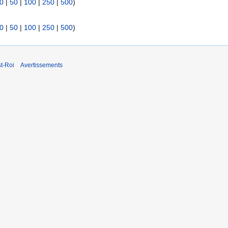
0
|
50
|
100
|
250
|
500
)
0
|
50
|
100
|
250
|
500
)
t-Roi
Avertissements