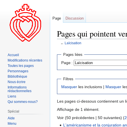
Page
Discussion
Pages qui pointent ver
←
Laïcisation
Aller
Aller
Pages liées
Accueil
à
à
Modifications récentes
Page :
la
la
Toutes les pages
navigation
recherche
Personnages
Bibliothèque
Filtres
Nous écrire
Masquer
les inclusions |
Masquer
les
Informations
rédactionnelles
Liens
Les pages ci-dessous contiennent un l
Qui sommes-nous?
Affichage de 1 élément.
Spécial
Voir (50 précédentes | 50 suivantes) (
2
Aide
Menu
L'américanisme et la conjuration a