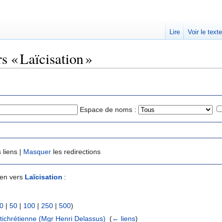
Lire
Voir le text
s « Laïcisation »
Espace de noms :
 liens |
Masquer
les redirections
ien vers
Laïcisation
:
0
|
50
|
100
|
250
|
500
)
ntichrétienne (Mgr Henri Delassus)
‎
(
← liens
)