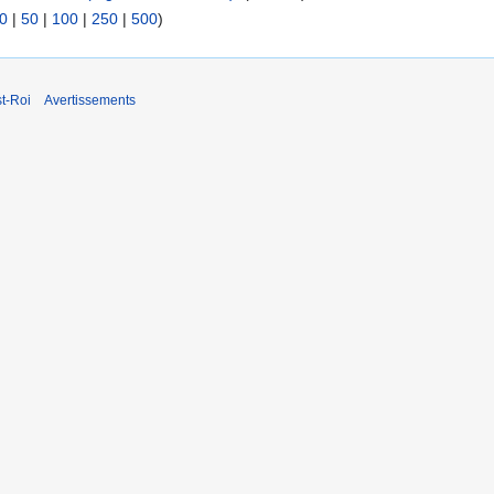
0
|
50
|
100
|
250
|
500
)
t-Roi
Avertissements