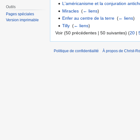
L'américanisme et la conjuration antic
Outils
Miracles
‎
(
← liens
)
Pages spéciales
Enfer au centre de la terre
‎
(
← liens
)
Version imprimable
Tilly
‎
(
← liens
)
Voir (50 précédentes | 50 suivantes) (
20
|
Politique de confidentialité
À propos de Christ-Ro