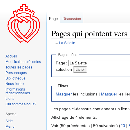
Page
Discussion
Pages qui pointent vers 
←
La Salette
Aller
Aller
Pages liées
Accueil
à
à
Modifications récentes
Page :
la
la
Toutes les pages
sélection
navigation
recherche
Personnages
Bibliothèque
Nous écrire
Filtres
Informations
rédactionnelles
Masquer
les inclusions |
Masquer
les lie
Liens
Qui sommes-nous?
Les pages ci-dessous contiennent un lien 
Spécial
Affichage de 4 éléments.
Aide
Voir (50 précédentes | 50 suivantes) (
20
|
Menu