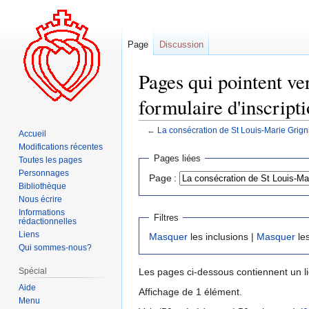
Page
Discussion
Pages qui pointent v
formulaire d'inscripti
←
La consécration de St Louis-Marie Grigni
Accueil
Modifications récentes
Aller
Aller
Pages liées
Toutes les pages
à
à
Personnages
Page :
la
la
Bibliothèque
navigation
recherche
Nous écrire
Informations
Filtres
rédactionnelles
Liens
Masquer
les inclusions |
Masquer
les
Qui sommes-nous?
Spécial
Les pages ci-dessous contiennent un l
Aide
Affichage de 1 élément.
Menu