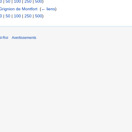
0
|
50
|
100
|
250
|
500
)
Grignion de Montfort
‎
(
← liens
)
0
|
50
|
100
|
250
|
500
)
t-Roi
Avertissements