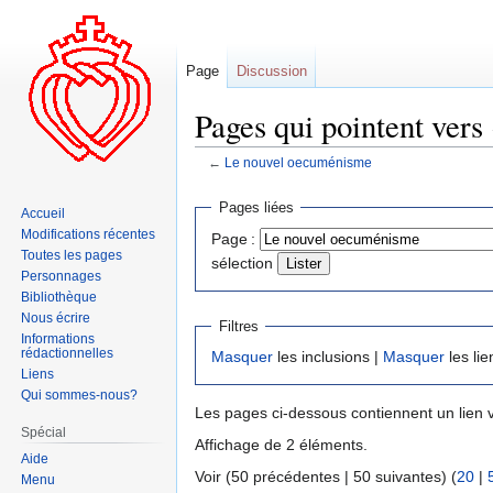
Page
Discussion
Pages qui pointent ver
←
Le nouvel oecuménisme
Aller
Aller
Pages liées
Accueil
à
à
Modifications récentes
Page :
la
la
Toutes les pages
sélection
navigation
recherche
Personnages
Bibliothèque
Nous écrire
Filtres
Informations
rédactionnelles
Masquer
les inclusions |
Masquer
les lie
Liens
Qui sommes-nous?
Les pages ci-dessous contiennent un lien 
Spécial
Affichage de 2 éléments.
Aide
Voir (50 précédentes | 50 suivantes) (
20
|
Menu