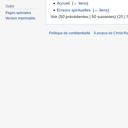
Accueil
‎
(
← liens
)
Outils
Erreurs spirituelles
‎
(
← liens
)
Pages spéciales
Voir (50 précédentes | 50 suivantes) (
20
|
Version imprimable
Politique de confidentialité
À propos de Christ-Ro