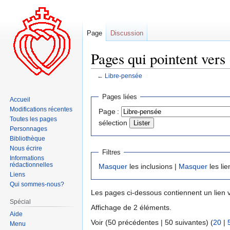
Page
Discussion
Pages qui pointent vers
←
Libre-pensée
Aller
Aller
Pages liées
Accueil
à
à
Modifications récentes
Page :
la
la
Toutes les pages
sélection
navigation
recherche
Personnages
Bibliothèque
Nous écrire
Filtres
Informations
rédactionnelles
Masquer
les inclusions |
Masquer
les lie
Liens
Qui sommes-nous?
Les pages ci-dessous contiennent un lien 
Spécial
Affichage de 2 éléments.
Aide
Voir (50 précédentes | 50 suivantes) (
20
|
Menu