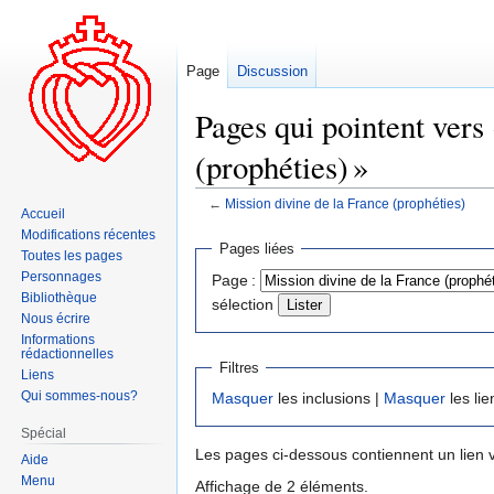
Page
Discussion
Pages qui pointent vers
(prophéties) »
←
Mission divine de la France (prophéties)
Accueil
Modifications récentes
Aller
Aller
Pages liées
Toutes les pages
à
à
Personnages
Page :
la
la
Bibliothèque
sélection
navigation
recherche
Nous écrire
Informations
rédactionnelles
Filtres
Liens
Qui sommes-nous?
Masquer
les inclusions |
Masquer
les lie
Spécial
Les pages ci-dessous contiennent un lien 
Aide
Menu
Affichage de 2 éléments.