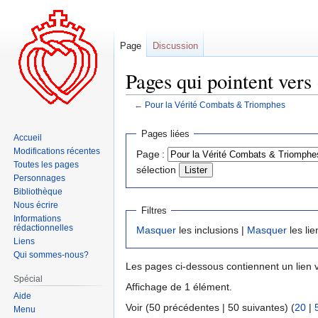
Page
Discussion
Pages qui pointent ver
←
Pour la Vérité Combats & Triomphes
Aller
Aller
Pages liées
Accueil
à
à
Modifications récentes
Page :
la
la
Toutes les pages
sélection
navigation
recherche
Personnages
Bibliothèque
Nous écrire
Filtres
Informations
rédactionnelles
Masquer
les inclusions |
Masquer
les lie
Liens
Qui sommes-nous?
Les pages ci-dessous contiennent un lien 
Spécial
Affichage de 1 élément.
Aide
Voir (50 précédentes | 50 suivantes) (
20
|
Menu