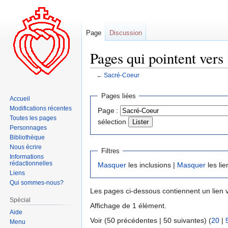
Page
Discussion
Pages qui pointent vers
←
Sacré-Coeur
Aller
Aller
Pages liées
Accueil
à
à
Modifications récentes
Page :
la
la
Toutes les pages
sélection
navigation
recherche
Personnages
Bibliothèque
Nous écrire
Filtres
Informations
rédactionnelles
Masquer
les inclusions |
Masquer
les lie
Liens
Qui sommes-nous?
Les pages ci-dessous contiennent un lien 
Spécial
Affichage de 1 élément.
Aide
Voir (50 précédentes | 50 suivantes) (
20
|
Menu