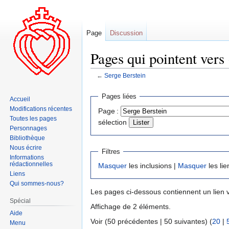
Page
Discussion
Pages qui pointent vers 
←
Serge Berstein
Aller
Aller
Pages liées
Accueil
à
à
Modifications récentes
Page :
la
la
Toutes les pages
sélection
navigation
recherche
Personnages
Bibliothèque
Nous écrire
Filtres
Informations
rédactionnelles
Masquer
les inclusions |
Masquer
les lie
Liens
Qui sommes-nous?
Les pages ci-dessous contiennent un lien 
Spécial
Affichage de 2 éléments.
Aide
Voir (50 précédentes | 50 suivantes) (
20
|
Menu