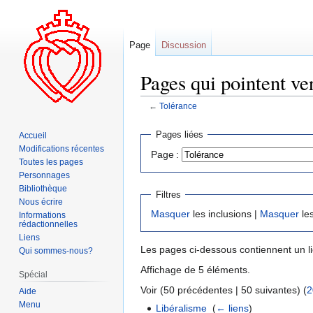
Page
Discussion
Pages qui pointent ve
←
Tolérance
Aller
Aller
Pages liées
Accueil
à
à
Modifications récentes
Page :
la
la
Toutes les pages
navigation
recherche
Personnages
Bibliothèque
Filtres
Nous écrire
Masquer
les inclusions |
Masquer
les
Informations
rédactionnelles
Liens
Les pages ci-dessous contiennent un l
Qui sommes-nous?
Affichage de 5 éléments.
Spécial
Voir (50 précédentes | 50 suivantes) (
2
Aide
Menu
Libéralisme
‎
(
← liens
)