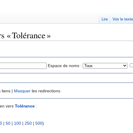
Lire
Voir le text
rs « Tolérance »
Espace de noms :
 liens |
Masquer
les redirections
ien vers
Tolérance
:
0
|
50
|
100
|
250
|
500
)