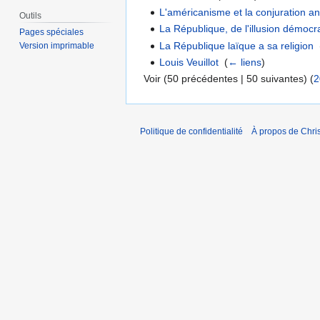
L'américanisme et la conjuration a
Outils
La République, de l'illusion démocrat
Pages spéciales
La République laïque a sa religion
‎
Version imprimable
Louis Veuillot
‎
(
← liens
)
Voir (50 précédentes | 50 suivantes) (
2
Politique de confidentialité
À propos de Chris