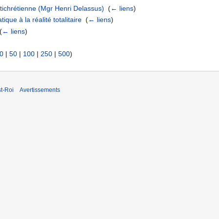
ntichrétienne (Mgr Henri Delassus)
‎
(
← liens
)
ique à la réalité totalitaire
‎
(
← liens
)
(
← liens
)
0
|
50
|
100
|
250
|
500
)
t-Roi
Avertissements