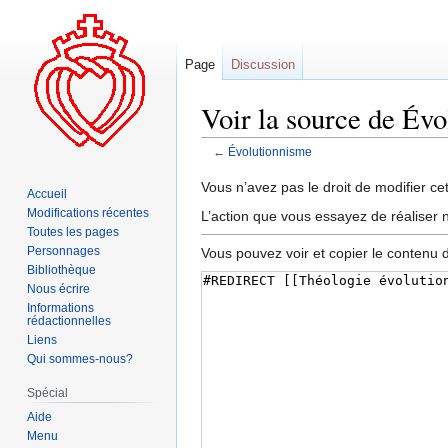
Page
Discussion
Voir la source de Év
←
Évolutionnisme
Aller
Aller
Vous n’avez pas le droit de modifier cet
Accueil
à
à
Modifications récentes
L’action que vous essayez de réaliser n
la
la
Toutes les pages
navigation
recherche
Personnages
Vous pouvez voir et copier le contenu 
Bibliothèque
Nous écrire
Informations
rédactionnelles
Liens
Qui sommes-nous?
Spécial
Aide
Menu