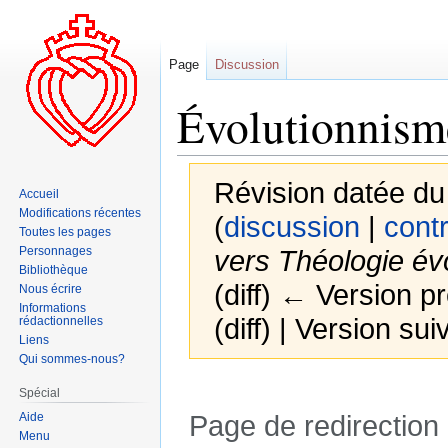
Page
Discussion
Évolutionnism
Révision datée du
Accueil
Modifications récentes
(
discussion
|
contr
Toutes les pages
Personnages
vers Théologie évo
Bibliothèque
(diff) ← Version pr
Nous écrire
Informations
(diff) | Version sui
rédactionnelles
Liens
Qui sommes-nous?
Spécial
Aide
Page de redirection
Menu