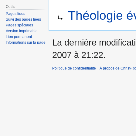
Aller
Aller
Outils
Rediriger vers :
Théologie év
à
à
Pages liées
Suivi des pages liées
la
la
Pages spéciales
navigation
recherche
Version imprimable
Lien permanent
La dernière modificati
Informations sur la page
2007 à 21:22.
Politique de confidentialité
À propos de Christ-Ro