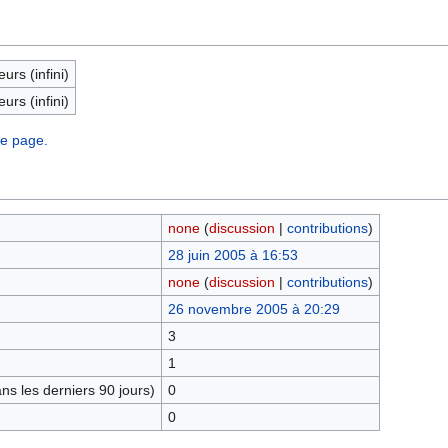
eurs (infini)
eurs (infini)
te page.
none
(
discussion
|
contributions
)
28 juin 2005 à 16:53
none
(
discussion
|
contributions
)
26 novembre 2005 à 20:29
3
1
s les derniers 90 jours)
0
0