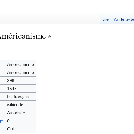
Lire
Voir le text
Américanisme »
Américanisme
Américanisme
298
1548
fr - français
wikicode
Autorisée
ge
0
Oui