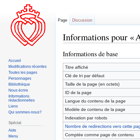
Page
Discussion
Informations pour « 
Informations de base
Aller
Aller
à
à
Accueil
la
la
Modifications récentes
Titre affiché
Toutes les pages
navigation
recherche
Clé de tri par défaut
Personnages
Taille de la page (en octets)
Bibliothèque
Nous écrire
ID de la page
Informations
rédactionnelles
Langue du contenu de la page
Liens
Modèle de contenu de la page
Qui sommes-nous?
Indexation par robots
Spécial
Nombre de redirections vers cette pa
Aide
Comptée comme page de contenu
Menu