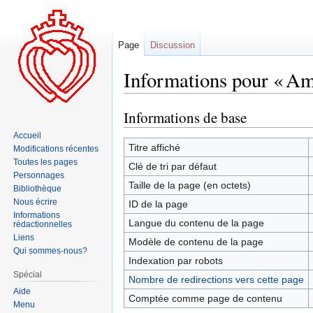
Page
Discussion
Informations pour « Am
Informations de base
Aller
Aller
à
à
Accueil
la
la
Titre affiché
Modifications récentes
navigation
recherche
Toutes les pages
Clé de tri par défaut
Personnages
Taille de la page (en octets)
Bibliothèque
Nous écrire
ID de la page
Informations
Langue du contenu de la page
rédactionnelles
Liens
Modèle de contenu de la page
Qui sommes-nous?
Indexation par robots
Spécial
Nombre de redirections vers cette page
Aide
Comptée comme page de contenu
Menu