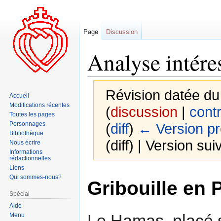
Page
Discussion
Analyse intére
Révision datée du
Accueil
Modifications récentes
(
discussion
|
contr
Toutes les pages
Personnages
(
diff
)
← Version p
Bibliothèque
(diff) | Version sui
Nous écrire
Informations
rédactionnelles
Liens
Aller
Aller
Qui sommes-nous?
Gribouille en 
à
à
Spécial
la
la
Aide
navigation
recherche
Le Hamas, placé su
Menu