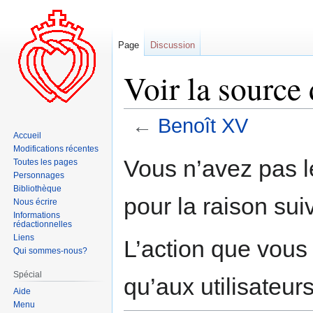
Page
Discussion
Voir la source
←
Benoît XV
Accueil
Modifications récentes
Aller
Aller
Vous n’avez pas le
Toutes les pages
à
à
Personnages
la
la
Bibliothèque
pour la raison sui
navigation
recherche
Nous écrire
Informations
rédactionnelles
Liens
L’action que vous
Qui sommes-nous?
Spécial
qu’aux utilisateur
Aide
Menu