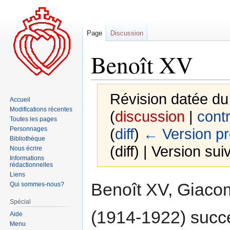
Page
Discussion
Benoît XV
Révision datée du
Accueil
Modifications récentes
(
discussion
|
contr
Toutes les pages
Personnages
(
diff
)
← Version p
Bibliothèque
(diff) | Version sui
Nous écrire
Informations
rédactionnelles
Liens
Aller
Aller
Benoît XV, Giaco
Qui sommes-nous?
à
à
Spécial
la
la
(1914-1922) succ
Aide
navigation
recherche
Menu