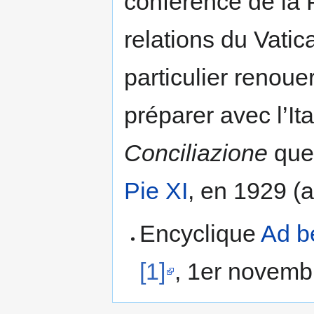
conférence de la P
relations du Vati
particulier renoue
préparer avec l’Ita
Conciliazione
que 
Pie XI
, en 1929 (
Encyclique
Ad b
[1]
, 1er novemb