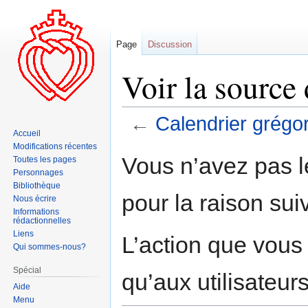
Page
Discussion
Voir la source
←
Calendrier grégo
Accueil
Modifications récentes
Aller
Aller
Vous n’avez pas le
Toutes les pages
à
à
Personnages
la
la
Bibliothèque
pour la raison sui
navigation
recherche
Nous écrire
Informations
rédactionnelles
Liens
L’action que vous
Qui sommes-nous?
Spécial
qu’aux utilisateur
Aide
Menu