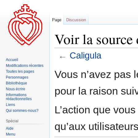
Page
Discussion
Voir la source
←
Caligula
Accueil
Modifications récentes
Aller
Aller
Vous n’avez pas le
Toutes les pages
à
à
Personnages
la
la
Bibliothèque
pour la raison sui
navigation
recherche
Nous écrire
Informations
rédactionnelles
Liens
L’action que vous
Qui sommes-nous?
Spécial
qu’aux utilisateur
Aide
Menu