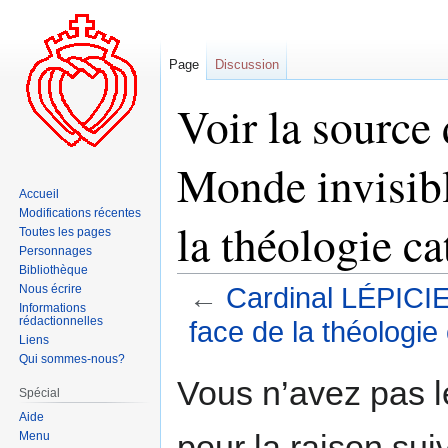
Page
Discussion
Voir la sourc
Monde invisible
Accueil
Modifications récentes
la théologie c
Toutes les pages
Personnages
Bibliothèque
Nous écrire
←
Cardinal LÉPICIER
Informations
rédactionnelles
face de la théologie
Liens
Qui sommes-nous?
Aller
Aller
Vous n’avez pas le
Spécial
à
à
Aide
la
la
pour la raison sui
Menu
navigation
recherche