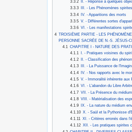
3.3.2
II. - Réponse à quelques obje
3.3.3
III. - Les Phénomènes spirite
3.3.4
IV. - Apparitions des morts
3.3.5
V. - Différentes sortes d'appa
3.3.6
VI. - Les manifestations spiri
4
TROISIÈME PARTIE - LES PHÉNOMÈNE
PERSONNE SACRÉE DE N.-S. JÉSUS-C
4.1
CHAPITRE I - NATURE DES PRAT
4.1.1
I. - Pratiques voisines du spir
4.1.2
II. - Classification des phén
4.1.3
III. - La Puissance de l'Imagin
4.1.4
IV. - Nos rapports avec le mon
4.1.5
V. - Immoralité inhérente aux 
4.1.6
VI. - L'abandon du Libre Arbit
4.1.7
VII. - La Présence du médium
4.1.8
VIII. - Matérialisation des espr
4.1.9
IX. - La nature du médium envi
4.1.10
X. - Saül et la Pythonisse d
4.1.11
XI. - Critères erronés dans l'
4.1.12
XII. - Les pratiques spirites
4.2
CHAPITRE II - DIVERSES CLASS