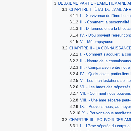
3
DEUXIÈME PARTIE - L'AME HUMAINE 
3.1
CHAPITRE I - ÉTAT DE L'AME AP
3.1.1
I. - Survivance de l'âme huma
3.1.2
II. - Comment la personnalité
3.1.3
III. Différence entre la Biloc
3.1.4
IV. - D'où provient l'erreur c
3.1.5
V. - Métempsycose
3.2
CHAPITRE II - LA CONNAISSANC
3.2.1
I. - Comment s'acquiert la co
3.2.2
II. - Nature de la connaissanc
3.2.3
III. - Comparaison entre notr
3.2.4
IV. - Quels objets particulier
3.2.5
V. - Les manifestations spiri
3.2.6
VI. - Les âmes des trépassés 
3.2.7
VII. - Comment nous pouvons
3.2.8
VIII. - Une âme séparée peut
3.2.9
IX. - Pouvons-nous, au moye
3.2.10
X. - Pouvons-nous manifest
3.3
CHAPITRE III - POUVOIR DES A
3.3.1
I. - L'âme séparée du corps a-