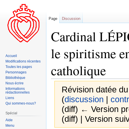
Page
Discussion
Cardinal LÉPI
le spiritisme e
Accueil
Modifications récentes
catholique
Toutes les pages
Personnages
Bibliothèque
Nous écrire
Révision datée du
Informations
rédactionnelles
(
discussion
|
contr
Liens
Qui sommes-nous?
(diff) ← Version pr
Spécial
(diff) | Version sui
Aide
Menu