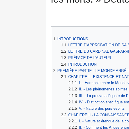
1
INTRODUCTIONS
1.1
LETTRE D'APPROBATION DE SA 
1.2
LETTRE DU CARDINAL GASPARR
1.3
PRÉFACE DE L'AUTEUR
1.4
INTRODUCTION
2
PREMIÈRE PARTIE - LE MONDE ANGÉL
2.1
CHAPITRE I - EXISTENCE ET N
2.1.1
I. - Harmonie entre le Monde v
2.1.2
II. - Les phénomènes spirites 
2.1.3
III. - La preuve adéquate de l
2.1.4
IV. - Distinction spécifique 
2.1.5
V. - Nature des purs esprits
2.2
CHAPITRE II - LA CONNAISSANC
2.2.1
I. - Nature et étendue de la 
2.2.2
II. - Comment les Anges entr