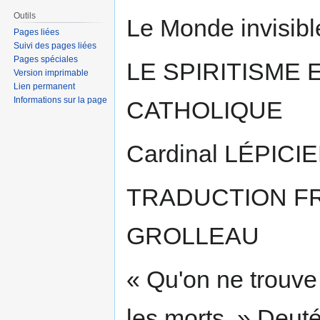
Aller
Aller
Outils
Le Monde invisibl
à
à
Pages liées
Suivi des pages liées
la
la
Pages spéciales
navigation
recherche
LE SPIRITISME 
Version imprimable
Lien permanent
Informations sur la page
CATHOLIQUE
Cardinal LÉPICIE
TRADUCTION F
GROLLEAU
« Qu'on ne trouve
les morts. » Deut