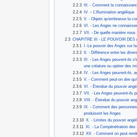
2.2.3
III. - Comment la connaissance
2.2.4
IV. – L’Illumination angélique
2.2.5
V. - Objets qu'embrasse la c
2.2.6
VI. - Les Anges ne connaisse
2.2.7
VII. - De quelle manière nou
2.3
CHAPITRE III - LE POUVOIR DE
2.3.1
I.-Le pouvoir des Anges sur la
2.3.2
II. - Différence entre les dive
2.3.3
III. - Les Anges peuvent-ils s'
une créature ou opérer des mi
2.3.4
IV. - Les Anges peuvent-ils, 
2.3.5
V. - Comment peut-on dire qu'u
2.3.6
VI. - Étendue du pouvoir angél
2.3.7
VII. - Les Anges peuvent-ils 
2.3.8
VIII. - Étendue du pouvoir an
2.3.9
IX. - Comment des personnes 
produisent les Anges
2.3.10
X. - Limites du pouvoir angé
2.3.11
XI. - La Compénétration des
2.3.12
XII. - Comment on peut rend