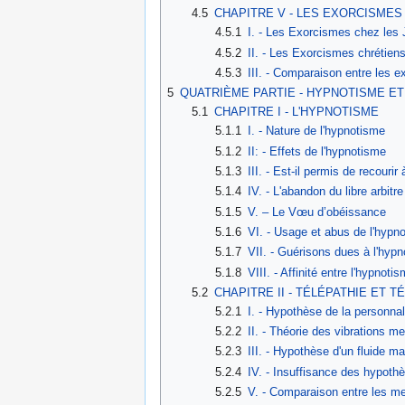
4.5
CHAPITRE V - LES EXORCISMES 
4.5.1
I. - Les Exorcismes chez les 
4.5.2
II. - Les Exorcismes chrétien
4.5.3
III. - Comparaison entre les e
5
QUATRIÈME PARTIE - HYPNOTISME ET
5.1
CHAPITRE I - L'HYPNOTISME
5.1.1
I. - Nature de l'hypnotisme
5.1.2
II: - Effets de l'hypnotisme
5.1.3
III. - Est-il permis de recourir
5.1.4
IV. - L'abandon du libre arbitr
5.1.5
V. – Le Vœu d’obéissance
5.1.6
VI. - Usage et abus de l'hypn
5.1.7
VII. - Guérisons dues à l'hyp
5.1.8
VIII. - Affinité entre l'hypnoti
5.2
CHAPITRE II - TÉLÉPATHIE ET T
5.2.1
I. - Hypothèse de la personna
5.2.2
II. - Théorie des vibrations m
5.2.3
III. - Hypothèse d'un fluide m
5.2.4
IV. - Insuffisance des hypoth
5.2.5
V. - Comparaison entre les m