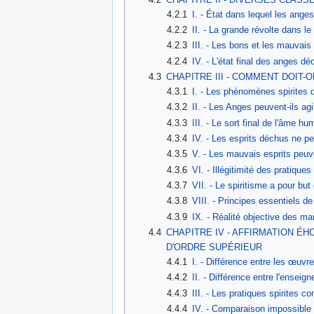
4.2.1
I. - État dans lequel les an
4.2.2
II. - La grande révolte dans le
4.2.3
III. - Les bons et les mauvai
4.2.4
IV. - L'état final des anges d
4.3
CHAPITRE III - COMMENT DOIT
4.3.1
I. - Les phénomènes spirites d
4.3.2
II. - Les Anges peuvent-ils 
4.3.3
III. - Le sort final de l'âme h
4.3.4
IV. - Les esprits déchus ne p
4.3.5
V. - Les mauvais esprits peuv
4.3.6
VI. - Illégitimité des pratiques
4.3.7
VII. - Le spiritisme a pour but 
4.3.8
VIII. - Principes essentiels de
4.3.9
IX. - Réalité objective des ma
4.4
CHAPITRE IV - AFFIRMATION É
D'ORDRE SUPÉRIEUR
4.4.1
I. - Différence entre les œuv
4.4.2
II. - Différence entre l'ensei
4.4.3
III. - Les pratiques spirites 
4.4.4
IV. - Comparaison impossible e