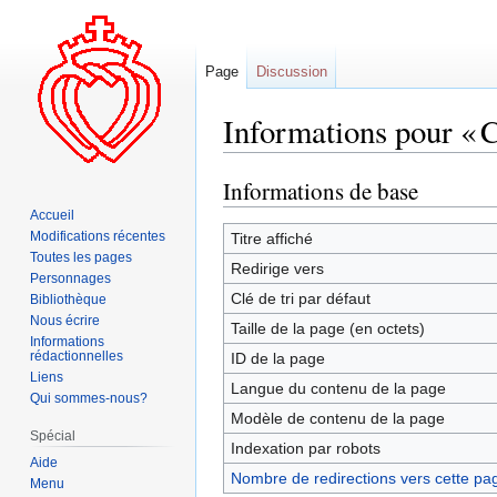
Page
Discussion
Informations pour « 
Informations de base
Aller
Aller
à
à
Accueil
la
la
Modifications récentes
Titre affiché
Toutes les pages
navigation
recherche
Redirige vers
Personnages
Clé de tri par défaut
Bibliothèque
Nous écrire
Taille de la page (en octets)
Informations
rédactionnelles
ID de la page
Liens
Langue du contenu de la page
Qui sommes-nous?
Modèle de contenu de la page
Spécial
Indexation par robots
Aide
Nombre de redirections vers cette pa
Menu