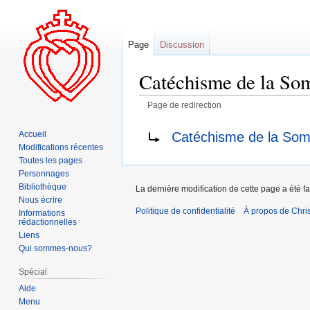
Page
Discussion
Catéchisme de la Som
Page de redirection
Aller
Aller
Rediriger vers :
Catéchisme de la Som
Accueil
à
à
Modifications récentes
la
la
Toutes les pages
navigation
recherche
Personnages
Bibliothèque
La dernière modification de cette page a été fai
Nous écrire
Politique de confidentialité
À propos de Chris
Informations
rédactionnelles
Liens
Qui sommes-nous?
Spécial
Aide
Menu