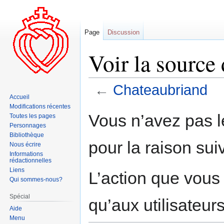
Page
Discussion
Voir la source
←
Chateaubriand
Accueil
Modifications récentes
Aller
Aller
Vous n’avez pas le
Toutes les pages
à
à
Personnages
la
la
Bibliothèque
pour la raison sui
navigation
recherche
Nous écrire
Informations
rédactionnelles
Liens
L’action que vous
Qui sommes-nous?
Spécial
qu’aux utilisateur
Aide
Menu