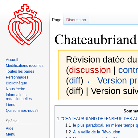
Page
Discussion
Chateaubriand
Révision datée d
Accueil
Modifications récentes
(
discussion
|
contr
Toutes les pages
Personnages
(
diff
)
← Version p
Bibliothèque
(diff) | Version sui
Nous écrire
Informations
rédactionnelles
Liens
Aller
Aller
Qui sommes-nous?
Somma
à
à
1
"CHATEAUBRIAND DEFENSEUR DES AUTE
Spécial
la
la
1.1
le plus paradoxal, en même temps que
Aide
navigation
recherche
1.2
A la veille de la Révolution
Menu