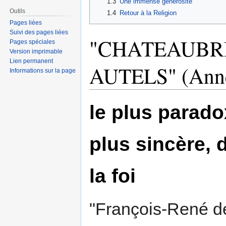
1.3
Une immense générosité
Outils
1.4
Retour à la Religion
Pages liées
Suivi des pages liées
"CHATEAUBR
Pages spéciales
Version imprimable
Lien permanent
AUTELS" (Anne
Informations sur la page
le plus parad
plus sincère, 
la foi
"François-René d