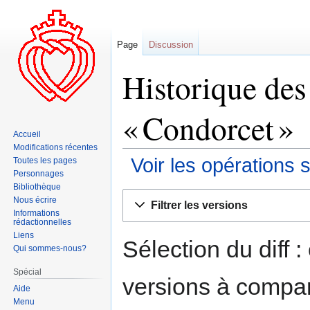
Page
Discussion
Historique des
« Condorcet »
Accueil
Modifications récentes
Voir les opérations 
Toutes les pages
Personnages
Bibliothèque
Aller
Aller
Nous écrire
Filtrer les versions
à
à
Informations
rédactionnelles
la
la
Liens
navigation
recherche
Sélection du diff 
Qui sommes-nous?
Spécial
versions à compar
Aide
Menu