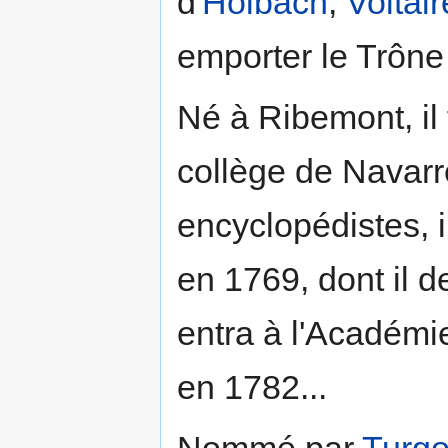
d'
Holbach
,
Voltair
emporter le Trône 
Né à Ribemont, il 
collège de Navarr
encyclopédistes, i
en 1769, dont il d
entra à l'Académie
en 1782...
Nommé par
Turgo