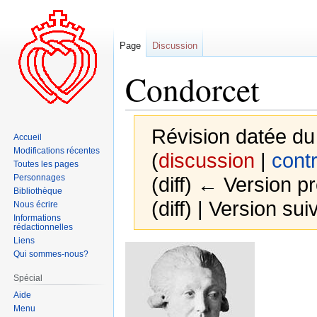
Page
Discussion
Condorcet
Révision datée du
Accueil
Modifications récentes
(
discussion
|
contr
Toutes les pages
Personnages
(diff) ← Version pr
Bibliothèque
(diff) | Version sui
Nous écrire
Informations
rédactionnelles
Liens
Aller
Aller
Qui sommes-nous?
à
à
Spécial
la
la
Aide
navigation
recherche
Menu