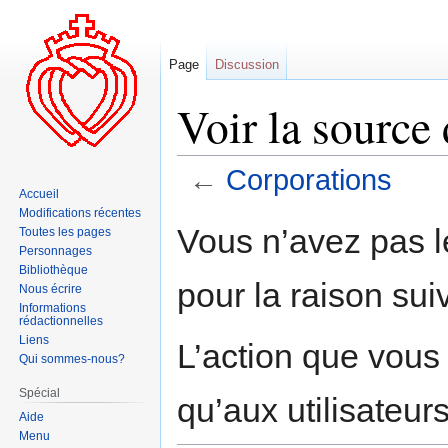
Page
Discussion
Voir la source
←
Corporations
Accueil
Modifications récentes
Aller
Aller
Vous n’avez pas le
Toutes les pages
à
à
Personnages
la
la
Bibliothèque
pour la raison sui
navigation
recherche
Nous écrire
Informations
rédactionnelles
Liens
L’action que vous
Qui sommes-nous?
Spécial
qu’aux utilisateur
Aide
Menu