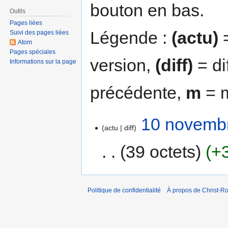
bouton en bas.
Outils
Pages liées
Légende :
(actu)
=
Suivi des pages liées
Atom
Pages spéciales
version,
(diff)
= di
Informations sur la page
précédente,
m
= m
10 novembr
actu
diff
39 octets
+
Politique de confidentialité
À propos de Christ-Ro