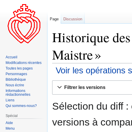
Page
Discussion
Historique des
Maistre »
Accueil
Modifications récentes
Voir les opérations 
Toutes les pages
Personnages
Bibliothèque
Aller
Aller
Nous écrire
Filtrer les versions
à
à
Informations
rédactionnelles
la
la
Liens
navigation
recherche
Sélection du diff 
Qui sommes-nous?
Spécial
versions à compar
Aide
Menu