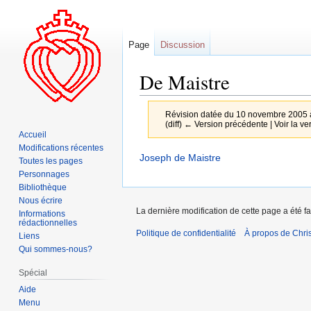
Page
Discussion
De Maistre
Révision datée du 10 novembre 2005 
(diff) ← Version précédente | Voir la ver
Accueil
Modifications récentes
Aller
Aller
Joseph de Maistre
Toutes les pages
à
à
Personnages
la
la
Bibliothèque
Nous écrire
navigation
recherche
La dernière modification de cette page a été f
Informations
rédactionnelles
Politique de confidentialité
À propos de Chris
Liens
Qui sommes-nous?
Spécial
Aide
Menu