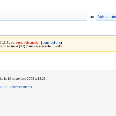
Lire
Voir le text
à 13:21 par
none
(
discussion
|
contributions
)
sion actuelle (diff) | Version suivante → (diff)
aite le 10 novembre 2005 à 13:21.
t-Roi
Avertissements