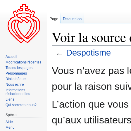
Page
Discussion
Voir la source
←
Despotisme
Accueil
Modifications récentes
Aller
Aller
Vous n’avez pas le
Toutes les pages
à
à
Personnages
la
la
Bibliothèque
pour la raison sui
navigation
recherche
Nous écrire
Informations
rédactionnelles
Liens
L’action que vous
Qui sommes-nous?
Spécial
qu’aux utilisateur
Aide
Menu