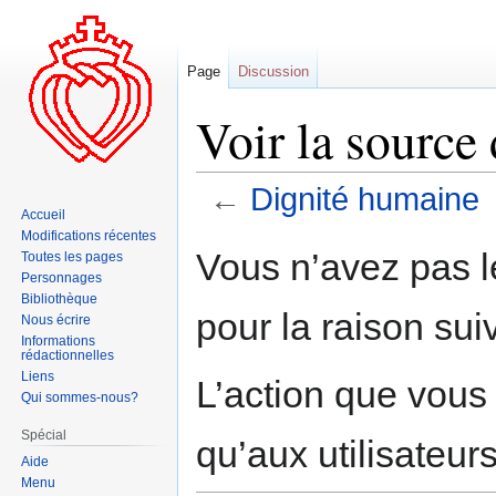
Page
Discussion
Voir la source
←
Dignité humaine
Accueil
Modifications récentes
Aller
Aller
Vous n’avez pas le
Toutes les pages
à
à
Personnages
la
la
Bibliothèque
pour la raison sui
navigation
recherche
Nous écrire
Informations
rédactionnelles
Liens
L’action que vous
Qui sommes-nous?
Spécial
qu’aux utilisateur
Aide
Menu