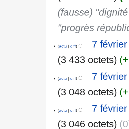
(fausse) "dignit
''progrès républic
7 févrie
actu
diff
3 433 octets
+
7 févrie
actu
diff
3 048 octets
+
7 févrie
actu
diff
3 046 octets
0