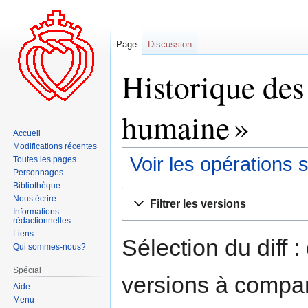
Page
Discussion
Historique des
humaine »
Accueil
Modifications récentes
Voir les opérations 
Toutes les pages
Personnages
Bibliothèque
Aller
Aller
Nous écrire
Filtrer les versions
à
à
Informations
rédactionnelles
la
la
Liens
navigation
recherche
Sélection du diff 
Qui sommes-nous?
Spécial
versions à compar
Aide
Menu