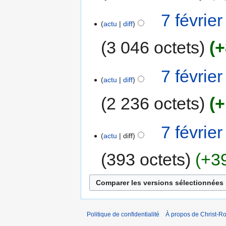
7 févrie
actu
diff
3 046 octets
+
7 févrie
actu
diff
2 236 octets
+
7 févrie
actu
diff
393 octets
+3
Politique de confidentialité
À propos de Christ-Ro