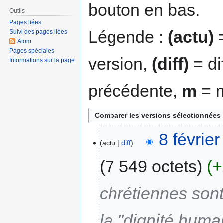
bouton en bas.
Outils
Pages liées
Légende :
(actu)
=
Suivi des pages liées
Atom
Pages spéciales
version,
(diff)
= di
Informations sur la page
précédente,
m
= m
8 févrie
actu
diff
7 549 octets
+
chrétiennes son
la ''dignité humai