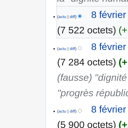
8 févrie
actu
diff
7 522 octets
+
8 févrie
actu
diff
7 284 octets
+
(fausse) "dignit
''progrès républic
8 févrie
actu
diff
5 900 octets
+