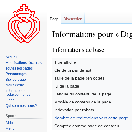
Page
Discussion
Informations pour « Di
Informations de base
Aller
Aller
à
à
Accueil
la
la
Titre affiché
Modifications récentes
navigation
recherche
Toutes les pages
Clé de tri par défaut
Personnages
Taille de la page (en octets)
Bibliothèque
Nous écrire
ID de la page
Informations
Langue du contenu de la page
rédactionnelles
Liens
Modèle de contenu de la page
Qui sommes-nous?
Indexation par robots
Spécial
Nombre de redirections vers cette page
Aide
Comptée comme page de contenu
Menu