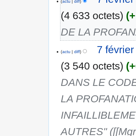
actu
diff
4 633 octets
+
DE LA PROFA
7 févrie
actu
diff
3 540 octets
+
DANS LE CODE
LA PROFANATI
INFAILLIBLEM
AUTRES" ([[Mgr