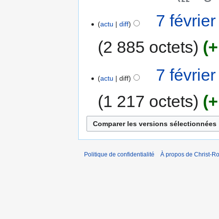
7 févrie
actu
diff
2 885 octets
+
7 févrie
actu
diff
1 217 octets
+
Politique de confidentialité
À propos de Christ-Ro