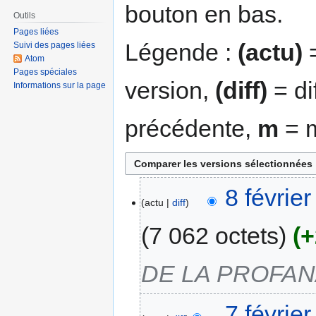
bouton en bas.
Outils
Pages liées
Légende :
(actu)
=
Suivi des pages liées
Atom
Pages spéciales
version,
(diff)
= di
Informations sur la page
précédente,
m
= m
8 févrie
actu
diff
7 062 octets
+
DE LA PROFA
7 févrie