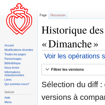
Page
Discussion
Historique des
« Dimanche »
Accueil
Modifications récentes
Voir les opérations 
Toutes les pages
Personnages
Bibliothèque
Aller
Aller
Nous écrire
Filtrer les versions
à
à
Informations
rédactionnelles
la
la
Liens
navigation
recherche
Sélection du diff 
Qui sommes-nous?
Spécial
versions à compar
Aide
Menu