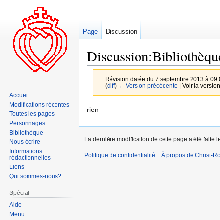
Page
Discussion
Discussion:Bibliothèqu
Révision datée du 7 septembre 2013 à 09:
(
diff
)
← Version précédente
| Voir la version
Accueil
Modifications récentes
Aller
Aller
rien
Toutes les pages
à
à
Personnages
la
la
Bibliothèque
La dernière modification de cette page a été faite 
navigation
recherche
Nous écrire
Informations
Politique de confidentialité
À propos de Christ-Ro
rédactionnelles
Liens
Qui sommes-nous?
Spécial
Aide
Menu